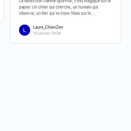
La détection canine sportive, c’est magique sur le
papier. Un chien qui cherche, un humain qui
observe, un lien qui se tisse. Mais sur le…
Laure_ChienZen
19 janvier 2026