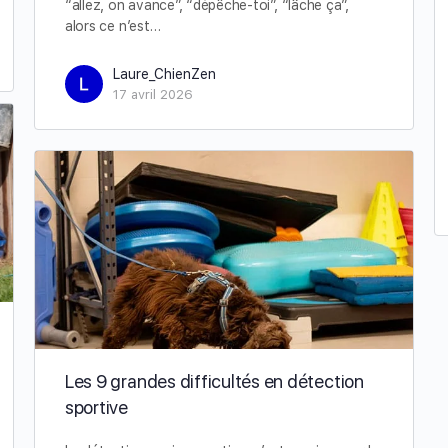
“allez, on avance”, “dépêche-toi”, “lâche ça”,
alors ce n’est…
Laure_ChienZen
17 avril 2026
Les 9 grandes difficultés en détection
sportive