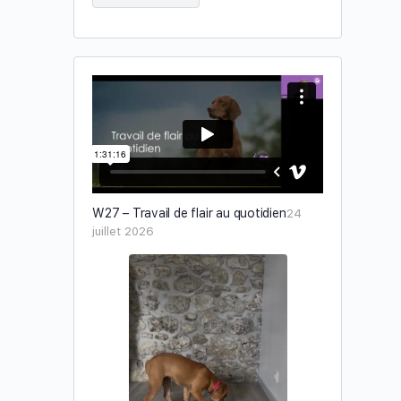
W27 – Travail de flair au quotidien
24
juillet 2026