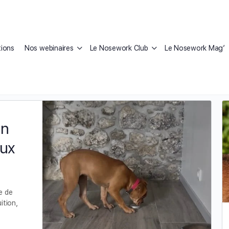
ions
Nos webinaires
Le Nosework Club
Le Nosework Mag’
ine sportive
un
eux
e de
ition,