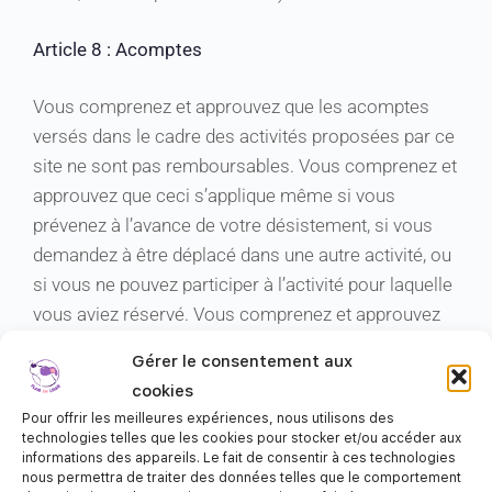
Article 8 : Acomptes
Vous comprenez et approuvez que les acomptes
versés dans le cadre des activités proposées par ce
site ne sont pas remboursables. Vous comprenez et
approuvez que ceci s’applique même si vous
prévenez à l’avance de votre désistement, si vous
demandez à être déplacé dans une autre activité, ou
si vous ne pouvez participer à l’activité pour laquelle
vous aviez réservé. Vous comprenez et approuvez
qu’en achetant un produit ou un service proposé par
Gérer le consentement aux
ce site vous abandonnez tout droit de rétractation
cookies
ou de remboursement octroyé par le mécanisme de
Pour offrir les meilleures expériences, nous utilisons des
paiement ou tout autre organisme. Ceci inclue (liste
technologies telles que les cookies pour stocker et/ou accéder aux
informations des appareils. Le fait de consentir à ces technologies
non exhaustive) les garanties de votre carte de
nous permettra de traiter des données telles que le comportement