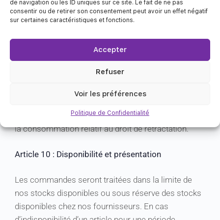
crédit.
de navigation ou les ID uniques sur ce site. Le fait de ne pas
consentir ou de retirer son consentement peut avoir un effet négatif
sur certaines caractéristiques et fonctions.
Article 9 : Droit de rétractation, conditions de retour
et de remboursement
Accepter
Sauf mention contraire sur la page descriptive du
Refuser
produit, toute commande payée de l’un de nos
produits électroniques téléchargeables (livre
Voir les préférences
numérique, audio, vidéo, logiciels…) ne peuvent être
Politique de Confidentialité
annulées selon l’article de loi L 121-20-2 du code de
la consommation relatif au droit de rétractation.
Article 10 : Disponibilité et présentation
Les commandes seront traitées dans la limite de
nos stocks disponibles ou sous réserve des stocks
disponibles chez nos fournisseurs. En cas
d’indisponibilité d’un article pour une période