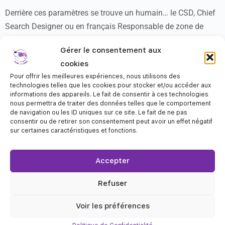
Derrière ces paramètres se trouve un humain… le CSD, Chief
Search Designer ou en français Responsable de zone de
recherche, qui est parfois aussi le juge. Le CSD va placer les
Gérer le consentement aux
caches dans la zone, définissant ainsi le niveau de difficulté
cookies
des recherches en s’adaptant bien entendu à chaque niveau.
Pour offrir les meilleures expériences, nous utilisons des
Son travail inclu la définition des paramètres d’acceptation
technologies telles que les cookies pour stocker et/ou accéder aux
de la désignation.
informations des appareils. Le fait de consentir à ces technologies
nous permettra de traiter des données telles que le comportement
de navigation ou les ID uniques sur ce site. Le fait de ne pas
Sauf que :
consentir ou de retirer son consentement peut avoir un effet négatif
sur certaines caractéristiques et fonctions.
Derrière chaque humain se cache une opinion
Accepter
Chaque humain a une vision de ce que doivent inclure
les compétences d’un chien en fonction du niveau (plus
Refuser
ou moins car il y a bien évidemment le réglement)
Chaque CSD a ou peut avoir un niveau d’interprétation
Voir les préférences
différent