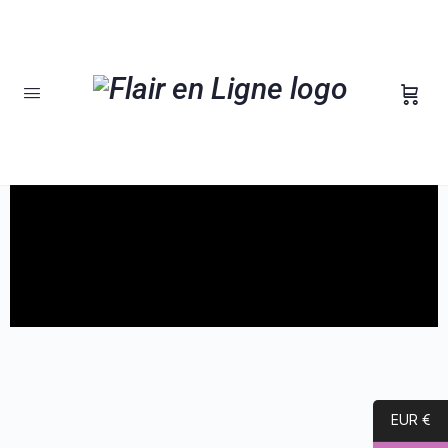
W25 – Enrichissement ou arnaque
moderne?
EUR €