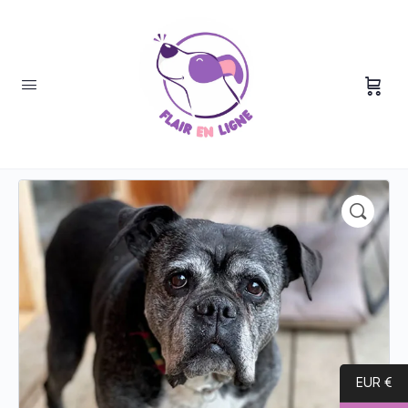
Accueil
/
Uncategorized
/ Webinaire : Le vieillissement du
chien : comment bien l’accompagner ?
EUR €