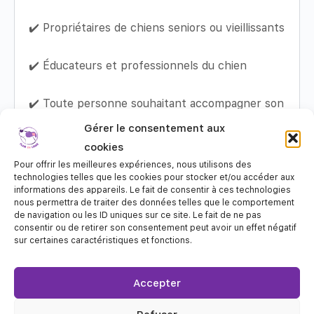
✔️ Propriétaires de chiens seniors ou vieillissants
✔️ Éducateurs et professionnels du chien
✔️ Toute personne souhaitant accompagner son
chien avec justesse
Gérer le consentement aux
cookies
❌ Ce webinaire ne remplace pas un suivi
Pour offrir les meilleures expériences, nous utilisons des
vétérinaire
technologies telles que les cookies pour stocker et/ou accéder aux
informations des appareils. Le fait de consentir à ces technologies
nous permettra de traiter des données telles que le comportement
❌ Il ne s’adresse pas à ceux qui cherchent une
de navigation ou les ID uniques sur ce site. Le fait de ne pas
consentir ou de retirer son consentement peut avoir un effet négatif
solution miracle
sur certaines caractéristiques et fonctions.
Infos pratiques
Accepter
📍 Webinaire en ligne – replay inclus