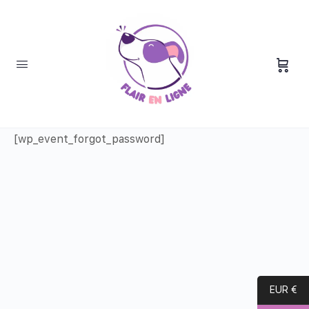
Forgot Password
[wp_event_forgot_password]
EUR €