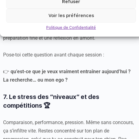
Refuser
Cacher une odeur au hasard, ce n’est pas entraîner!
Voir les préférences
Politique de Confidentialité
Un bon exercice a une intention claire. Il demande une
préparation fine et une réflexion en amont.
Pose-toi cette question avant chaque session :
👉
qu’est-ce que je veux vraiment entraîner aujourd’hui ?
La recherche… ou mon ego ?
7. Le stress des “niveaux” et des
compétitions 🏆
Comparaison, performance, pression. Même sans concours,
ça s’infiltre vite. Restes concentré sur ton plan de