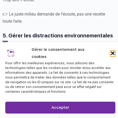
👉 Le juste milieu demande de l’écoute, pas une recette
toute faite.
5. Gérer les distractions environnementales
🌆
Gérer le consentement aux
cookies
Dehors, tout sent, tout appelle, tout distrait, encore plus pour
Pour offrir les meilleures expériences, nous utilisons des
les jeunes chiens adolescents.
technologies telles que les cookies pour stocker et/ou accéder aux
informations des appareils. Le fait de consentir à ces technologies
nous permettra de traiter des données telles que le comportement
Plutôt que de lutter contre l’environnement, demande-toi :
le
de navigation ou les ID uniques sur ce site. Le fait de ne pas consentir
contexte est-il adapté au niveau émotionnel et cognitif de
ou de retirer son consentement peut avoir un effet négatif sur
certaines caractéristiques et fonctions.
mon chien aujourd’hui ?
6. Construire des exercices cohérents
Accepter
👩🏻‍🏫