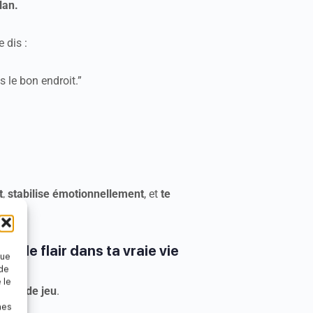
lan.
e dis :
as le bon endroit.”
t
,
stabilise émotionnellement
, et
te
r le flair dans ta vraie vie
que
 de
 le
rrain de jeu
.
nes