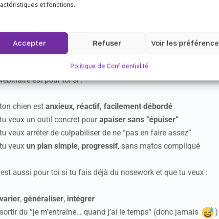
actéristiques et fonctions.
Objectif :
un chien plus posé, plus concent
 rajouter une charge mentale.
Accepter
Refuser
Voir les préférenc
qui s’adresse ce webinaire ?
Politique de Confidentialité
ebinaire est pour toi si :
ton chien est
anxieux, réactif, facilement débordé
tu veux un outil concret pour
apaiser sans “épuiser”
tu veux arrêter de culpabiliser de ne “pas en faire assez”
tu veux
un plan simple, progressif
, sans matos compliqué
’est aussi pour toi si tu fais déjà du nosework et que tu veux :
varier
,
généraliser
,
intégrer
sortir du “je m’entraîne… quand j’ai le temps” (donc jamais
)