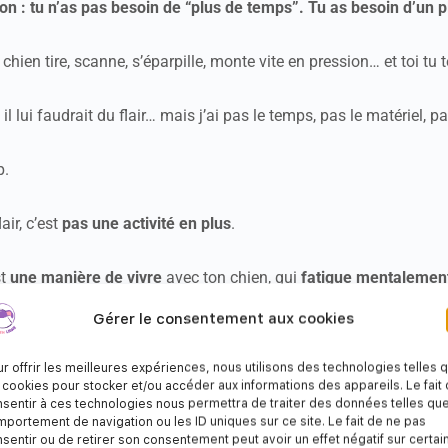
non : tu n’as pas besoin de “plus de temps”. Tu as besoin d’un p
chien tire, scanne, s’éparpille, monte vite en pression… et toi tu t
 il lui faudrait du flair… mais j’ai pas le temps, pas le matériel, p
p.
lair, c’est
pas une activité en plus
.
st
une manière de vivre
avec ton chien, qui
fatigue mentalemen
onne de la prise
.
Gérer le consentement aux cookies
Dans ce webinaire, je te montre comment intégre
r offrir les meilleures expériences, nous utilisons des technologies telles 
 cookies pour stocker et/ou accéder aux informations des appareils. Le fait
sentir à ces technologies nous permettra de traiter des données telles que
des, maison, voiture, jardin (ou pas), ville, forêt…
tout devient te
portement de navigation ou les ID uniques sur ce site. Le fait de ne pas
sentir ou de retirer son consentement peut avoir un effet négatif sur certai