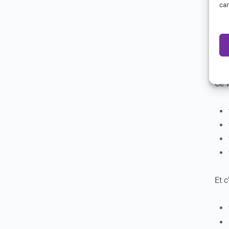
car
te
À 
Ce w
Et c