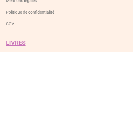
Mentions légales
Politique de confidentialité
CGV
LIVRES
Mon chien a du nez
SUIVEZ-NOUS
Flair&Co
Facebook
Instagram
Youtube