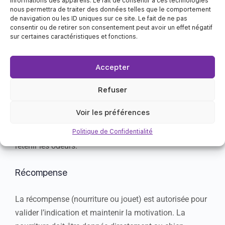
informations des appareils. Le fait de consentir à ces technologies
nous permettra de traiter des données telles que le comportement
de navigation ou les ID uniques sur ce site. Le fait de ne pas
Collier plat, martingale et harnais. Laisse de toute
consentir ou de retirer son consentement peut avoir un effet négatif
sur certaines caractéristiques et fonctions.
longueur. Sont interdits : colliers étrangleurs, licols
(type halti), harnais anti-traction avec attache frontale.
Accepter
Pollution olfactive
Refuser
Éviter toute contamination de la zone de recherche. Se
Voir les préférences
laver les mains avant manipulation du matériel ou
utiliser des gants. Ne pas réutiliser de patafix pouvant
Politique de Confidentialité
retenir les odeurs.
Récompense
La récompense (nourriture ou jouet) est autorisée pour
valider l’indication et maintenir la motivation. La