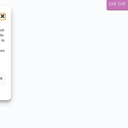
CHF CHF
que
 de
 le
nes
es