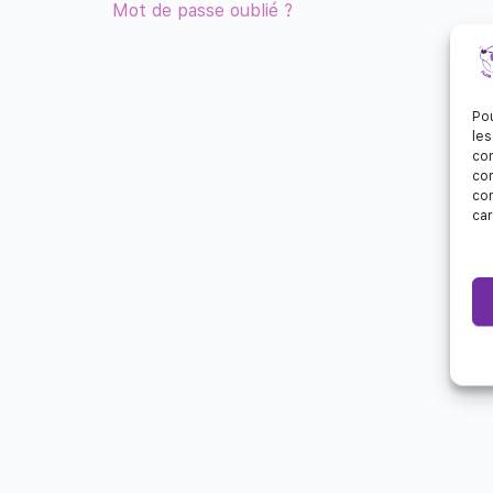
Mot de passe oublié ?
Pou
les
con
com
con
car