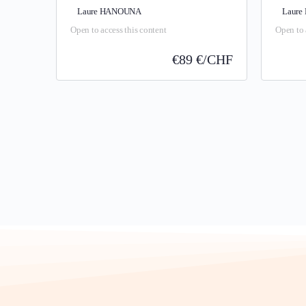
Laure HANOUNA
Laur
Open to access this content
Open to 
€
89 €/CHF