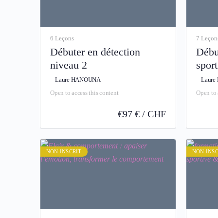
6 Leçons
7 Leçon
Débuter en détection
Débu
niveau 2
sport
fond
Laure HANOUNA
Laur
Open to access this content
Open to 
€
97 € / CHF
NON INSCRIT
NON INSC