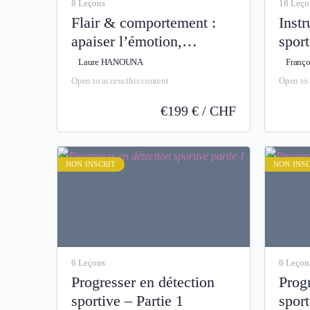
8 Leçons
18 Leço
Flair & comportement :
Instr
apaiser l’émotion,
spor
transformer le
Sept
Laure HANOUNA
Franç
comportement
Open to access this content
Open to 
€
199 € / CHF
NON INSCRIT
NON INSC
6 Leçons
6 Leçon
Progresser en détection
Progr
sportive – Partie 1
sport