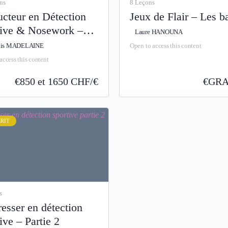
ns
8 Leçons
ucteur en Détection
Jeux de Flair – Les b
tive & Nosework –
Laure HANOUNA
embre 2026
ois MADELAINE
Open to access this content
access this content
€
850 et 1650 CHF/€
€
GRA
RIT
s
esser en détection
ive – Partie 2