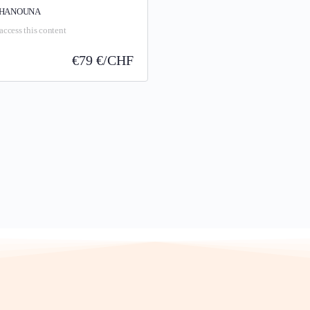
e HANOUNA
access this content
€
79 €/CHF