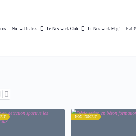
ions
Nos webinaires
Le Nosework Club
Le Nosework Mag’
Flair
Rechercher
RIT
NON INSCRIT