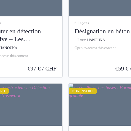
s
6 Leçons
ter en détection
Désignation en béton
ive – Les
Laure HANOUNA
amentaux
e HANOUNA
Open to access this content
access this content
€
97 € / CHF
€
59 €
RIT
NON INSCRIT